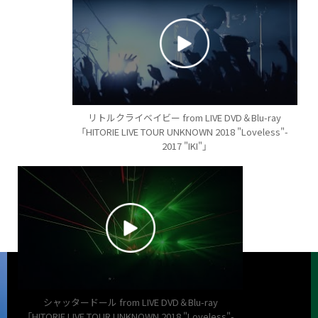
リトルクライベイビー from LIVE DVD＆Blu-ray
「HITORIE LIVE TOUR UNKNOWN 2018 "Loveless"-
2017 "IKI"」
シャッタードール from LIVE DVD＆Blu-ray
「HITORIE LIVE TOUR UNKNOWN 2018 "Loveless"-