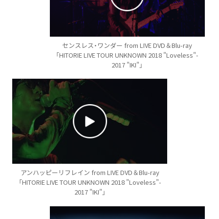
センスレス・ワンダー from LIVE DVD＆Blu-ray
「HITORIE LIVE TOUR UNKNOWN 2018 "Loveless"-
2017 "IKI"」
アンハッピーリフレイン from LIVE DVD＆Blu-ray
「HITORIE LIVE TOUR UNKNOWN 2018 "Loveless"-
2017 "IKI"」