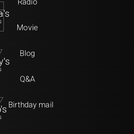
Radio
a's
s
Movie
Blog
y's
s
Q&A
Birthday mail
's
s