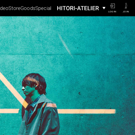
ideo
Store
Goods
Special
LOGIN
JOIN