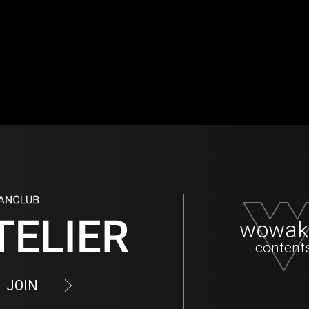
wowak
content
JOIN