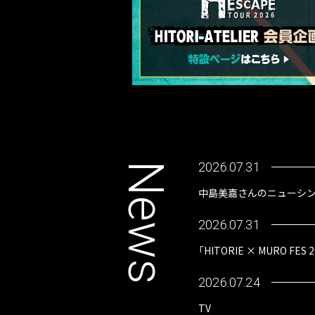
2026.07.31
N
中島美嘉さんのニューシン
e
2026.07.31
w
「HITORIE × MURO F
s
2026.07.24
TV