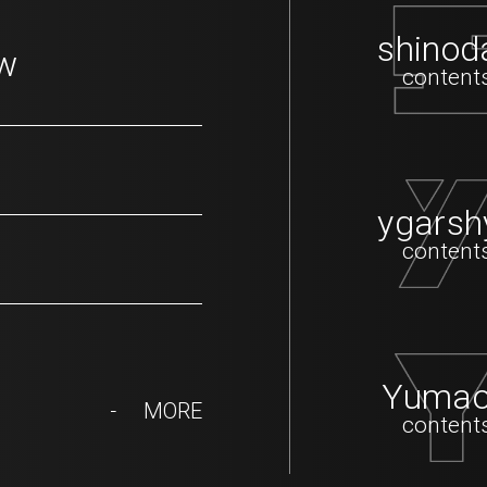
shinod
ew
content
ygarsh
content
Yumao
MORE
content