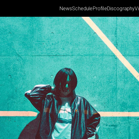
News
Schedule
Profile
Discography
V