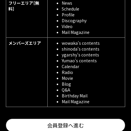
フリーエリア［無
News
料］
Schedule
Profile
Discography
Video
Mail Magazine
メンバーズエリア
wowaka's contents
shinoda's contents
ygarshy's contents
Yumao's contents
Calendar
Radio
Movie
Blog
Q&A
Birthday Mail
Mail Magazine
会員登録へ進む