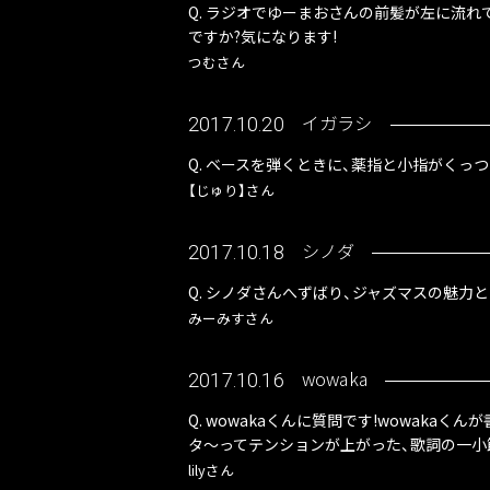
Q. ラジオでゆーまおさんの前髪が左に流
ですか?気になります!
つむさん
イガラシ
2017.10.20
Q. ベースを弾くときに、薬指と小指がくっつ
【じゅり】さん
シノダ
2017.10.18
Q. シノダさんへずばり、ジャズマスの魅力とは
みーみすさん
wowaka
2017.10.16
Q. wowakaくんに質問です!wowak
タ～ってテンションが上がった、歌詞の一小
lilyさん