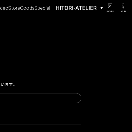
ideo
Store
Goods
Special
LOGIN
JOIN
ています。