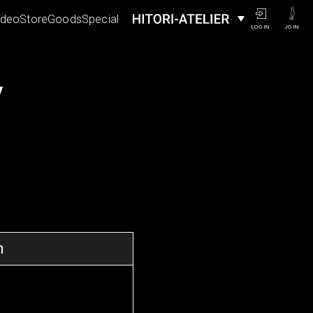
ideo
Store
Goods
Special
LOGIN
JOIN
y
n