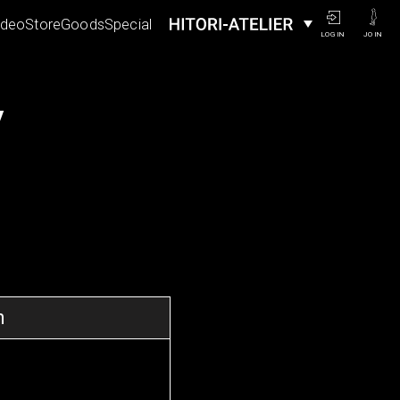
ideo
Store
Goods
Special
LOGIN
JOIN
y
n