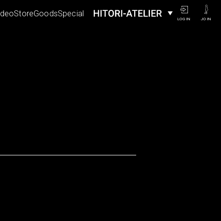
ideo
Store
Goods
Special
LOGIN
JOIN