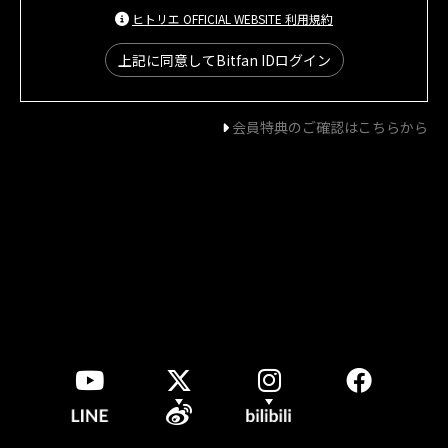
ヒトリエ OFFICIAL WEBSITE 利用規約
上記に同意してBitfan IDログイン
会員特典のご確認はこちらから