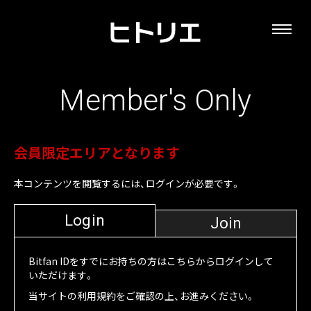
Member's Only
会員限定エリアとなります
本コンテンツを閲覧するには、ログインが必要です。
Login
Join
Bitfan IDをすでにお持ちの方はこちらからログインして
いただけます。
当サイトの利用規約をご確認の上、お進みください。